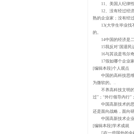
11、美国人纪律性
12、没有经过经济
熟的企业家；没有经
13(大学生毕业找
的。
14中国的经济是二
15我反对‘国退民进
16与其说是韦尔奇
17假如哪个企业家
[编辑本段]个人观点
中国的高科技思维是
为微软的。..
不养高科技文明的七个
过”；“外行领导内行”
中国高新技术的思维
还是面向战略，面向研
中国高新技术企业研
[编辑本段]学术成就
在一些国外的金融财务