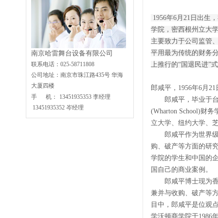
1956年6月21日
学院，密西根州立大
主要致力于公司监管、
平用最为传统的财务
南京哈雷舞台设备有限公司
联系电话：025-58711808
上推行的“国退民进”
公司地址：南京市珠江路435号 华海
大厦四楼
郎咸平，1956年6
手 机：
13451935353 李
经理
郎咸平，毕业于台湾东海大学
13451935352 岑经理
(Wharton Sc
立大学、纽约大学、
郎咸平作为世界级的
购、破产等方面的研
学院的学生和中国的
国自己的商业案例。
郎咸平博士现为香港
兼并与收购、破产等方
目中，郎咸平是位观
学沃顿商学院于198