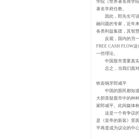
学院（世界著名商学院
著名学府任教。
因此，郎先生可说是
融问题的专家，近年
各类利益集团，其智
反观，国内的另一些人
FREE CASH 
一些理论。
中国股市需要真实的
总之，当我们面对股
铁齿铜牙郎咸平
中国的股民都知道一
大胆质疑股市中的种种
家郎咸平。此间媒体称
这是一个有争议的人
是《皇帝的新装》里面
平再度成为议论的中