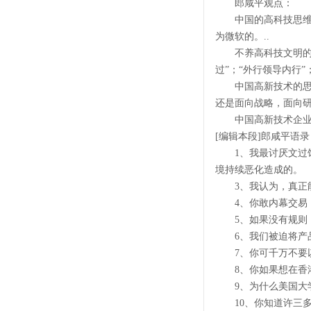
郎咸平观点：
中国的高科技思维是
为微软的。..
不养高科技文明的七个
过”；“外行领导内行”
中国高新技术的思维
还是面向战略，面向研
中国高新技术企业研
[编辑本段]郎咸平语录
1、我最讨厌文过饰
境持续恶化造成的。
3、我认为，真正能
4、你敢内幕交易，
5、如果没有规则，
6、我们被迫将产品
7、你可千万不要以
8、你如果想在香港
9、为什么美国大学
10、你知道许三多