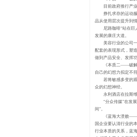
目前政府推行产业政
挣扎求存的运动服装
品从使用层次提升到
尼路咖啡“站在巨人
发展的康庄大道。
美容行业的公司一般
配套的表现形式，塑
做到产品安全、发挥
《本质二——破解娱
自己的幻想力拟定不
若将敏感多变的观众
众的幻想神经。
永利酒店在拉斯维加
“分众传媒”在发展初
间”。
《蓝海大溃败——本
国企业要认清行业的
行业本质的关系，蓝