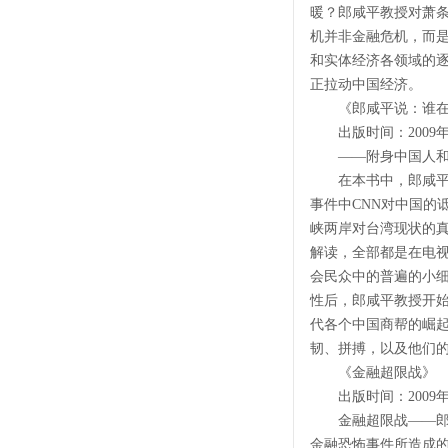
暖？郎咸平教授对萧
机并非金融危机，而
和实体经济各领域的逐
正拉动中国经济。
《郎咸平说：谁在
出版时间：2009年
——附身中国人和
在本书中，郎咸平教
事件中CNN对中国的
峡两岸对台湾现状的
解读，全部都是在电
会民众中的普遍的小
性后，郎咸平教授开
代各个中国商帮的崛
韧、拼搏，以及他们
《金融超限战》
出版时间：2009年
金融超限战——郎咸
金融恐怖事件所造成