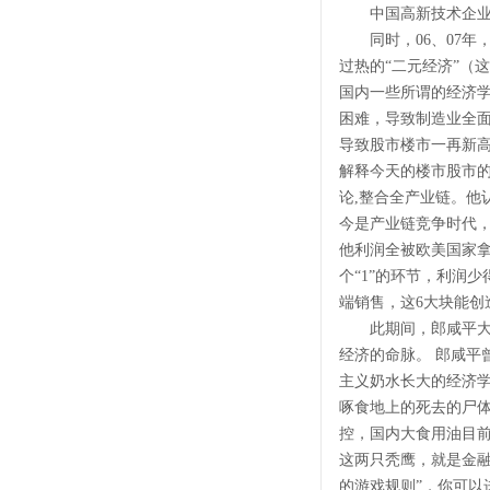
中国高新技术企业研
同时，06、07年
过热的“二元经济”（
国内一些所谓的经济
困难，导致制造业全
导致股市楼市一再新高
解释今天的楼市股市的
论,整合全产业链。他
今是产业链竞争时代
他利润全被欧美国家拿
个“1”的环节，利润
端销售，这6大块能创
此期间，郎咸平大力
经济的命脉。 郎咸平
主义奶水长大的经济
啄食地上的死去的尸体
控，国内大食用油目前
这两只秃鹰，就是金融
的游戏规则”，你可