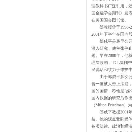
理教科书广泛引用，还
国金融学会期刊》发
在美国国会图书馆。
郎教授曾于1998-
2001年下半年在国
郎咸平是最早公开对
深入研究，他主张停
题。早在2000年，
理层收购，TCL集团
民说话和致力于维护中
由于郎咸平多次公开
曾一度被人告上法庭
国的国情，称他是“媒
国内数据的研究后作出
（Milton Frie
郎咸平教授2001年下半
益。他的观点受到媒体
各项法律、政治和经