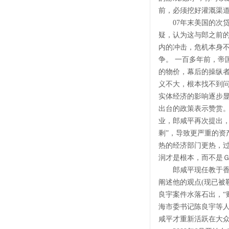
前，必须挖好灌溉渠道
07年末美国的次贷
疑，认为这与郎之前的
内的冲击，危机本身
争。 一百多年前，
的物价，幕后的操纵者
义不大，根本找不到问
实体经济的影响逐步
出台的政策表示赞赏。
业，郎咸平再次提出
剩”，导致更严重的资
热的经济部门更热，过
润才是根本，而不是
郎咸平现任教于香港中
阐述他的观点(现已被勒
良宇案件水落石出，“
海市委书记陈良宇等
咸平才重新活跃在大