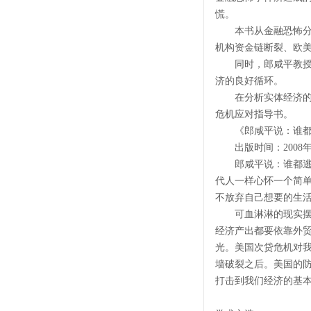
慌。
本书从金融恐怖分子
机构资金链断裂、欧
同时，郎咸平教授又
济的良好循环。
在分析实体经济的问
危机应对指导书。
《郎咸平说：谁都
出版时间：2008年
郎咸平说：谁都逃不
代人一样心怀一个简单
不放弃自己想要的生活
可血淋淋的现实摆在
经济产出都要依靠外
光。美国次贷危机对
墙破裂之后。美国的
打击到我们经济的基